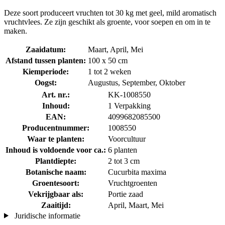
Deze soort produceert vruchten tot 30 kg met geel, mild aromatisch
vruchtvlees. Ze zijn geschikt als groente, voor soepen en om in te
maken.
Zaaidatum:
Maart, April, Mei
Afstand tussen planten:
100 x 50 cm
Kiemperiode:
1 tot 2 weken
Oogst:
Augustus, September, Oktober
Art. nr.:
KK-1008550
Inhoud:
1 Verpakking
EAN:
4099682085500
Producentnummer:
1008550
Waar te planten:
Voorcultuur
Inhoud is voldoende voor ca.:
6 planten
Plantdiepte:
2 tot 3 cm
Botanische naam:
Cucurbita maxima
Groentesoort:
Vruchtgroenten
Vekrijgbaar als:
Portie zaad
Zaaitijd:
April, Maart, Mei
Juridische informatie