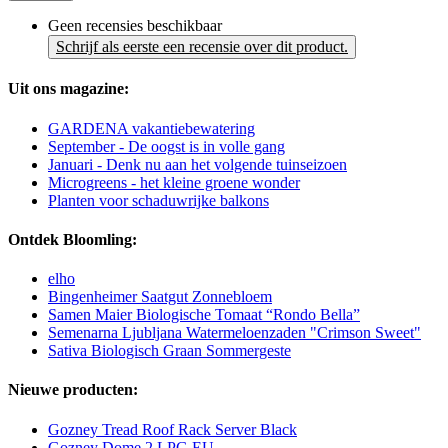
Geen recensies beschikbaar
Schrijf als eerste een recensie over dit product.
Uit ons magazine:
GARDENA vakantiebewatering
September - De oogst is in volle gang
Januari - Denk nu aan het volgende tuinseizoen
Microgreens - het kleine groene wonder
Planten voor schaduwrijke balkons
Ontdek Bloomling:
elho
Bingenheimer Saatgut Zonnebloem
Samen Maier Biologische Tomaat “Rondo Bella”
Semenarna Ljubljana Watermeloenzaden "Crimson Sweet"
Sativa Biologisch Graan Sommergeste
Nieuwe producten:
Gozney Tread Roof Rack Server Black
Gozney Dome 2 LPG EU