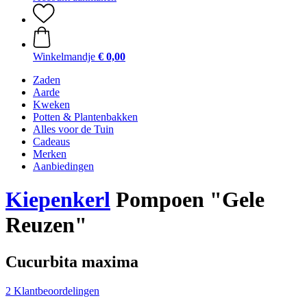
Winkelmandje
€ 0,00
Zaden
Aarde
Kweken
Potten & Plantenbakken
Alles voor de Tuin
Cadeaus
Merken
Aanbiedingen
Kiepenkerl
Pompoen "Gele
Reuzen"
Cucurbita maxima
2 Klantbeoordelingen