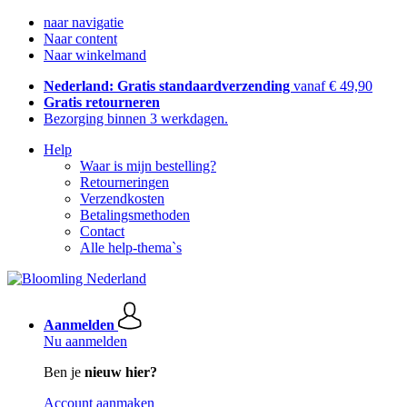
naar navigatie
Naar content
Naar winkelmand
Nederland: Gratis standaardverzending
vanaf € 49,90
Gratis retourneren
Bezorging binnen 3 werkdagen.
Help
Waar is mijn bestelling?
Retourneringen
Verzendkosten
Betalingsmethoden
Contact
Alle help-thema`s
Aanmelden
Nu aanmelden
Ben je
nieuw hier?
Account aanmaken