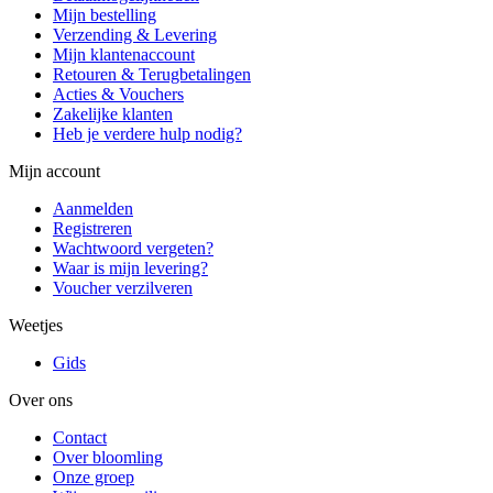
Mijn bestelling
Verzending & Levering
Mijn klantenaccount
Retouren & Terugbetalingen
Acties & Vouchers
Zakelijke klanten
Heb je verdere hulp nodig?
Mijn account
Aanmelden
Registreren
Wachtwoord vergeten?
Waar is mijn levering?
Voucher verzilveren
Weetjes
Gids
Over ons
Contact
Over bloomling
Onze groep