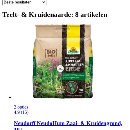
Teelt- & Kruidenaarde: 8 artikelen
2 opties
4.9 (15)
Neudorff
NeudoHum Zaai-​ & Kruidengrond,
10 l