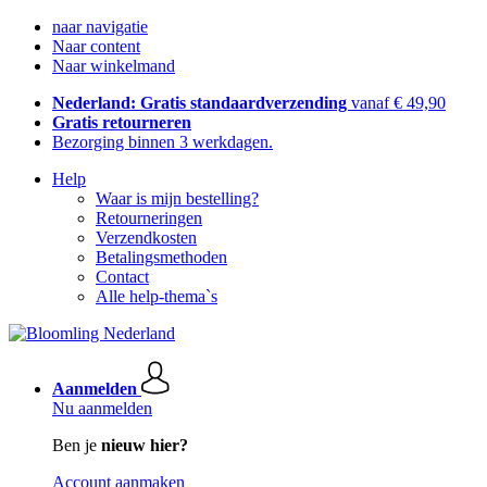
naar navigatie
Naar content
Naar winkelmand
Nederland: Gratis standaardverzending
vanaf € 49,90
Gratis retourneren
Bezorging binnen 3 werkdagen.
Help
Waar is mijn bestelling?
Retourneringen
Verzendkosten
Betalingsmethoden
Contact
Alle help-thema`s
Aanmelden
Nu aanmelden
Ben je
nieuw hier?
Account aanmaken