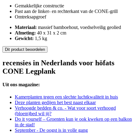
Gemakkelijke constructie
Past aan de linker- en rechterkant van de CONE-grill
Omtreksapgroef
Materiaal:
massief bamboehout, voedselveilig geolied
Afmeting:
40 x 31 x 2 cm
Gewicht:
1,5 kg
Dit product beoordelen
recensies in Nederlands voor höfats
CONE Legplank
Uit ons magazine:
Kamerplanten tegen een slechte luchtkwaliteit in huis
Deze planten gedijen het best naast elkaar
Verhoogde bedden & co. - Wat voor soort verhoogd
(bloem)bed wil jij?
Do it yourself – Groenten kun je ook kweken op een balkon
in de stad!
September - De oogst is in volle gang