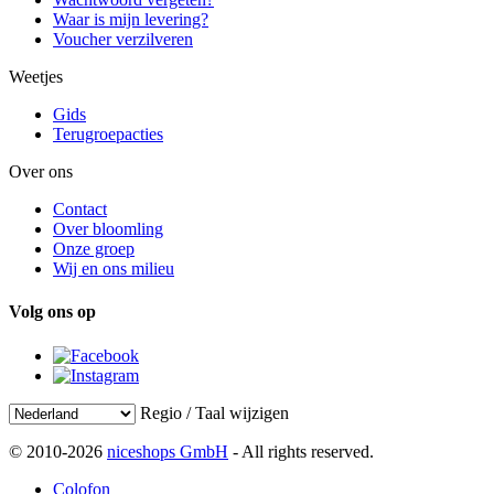
Waar is mijn levering?
Voucher verzilveren
Weetjes
Gids
Terugroepacties
Over ons
Contact
Over bloomling
Onze groep
Wij en ons milieu
Volg ons op
Regio / Taal wijzigen
© 2010-2026
niceshops GmbH
- All rights reserved.
Colofon