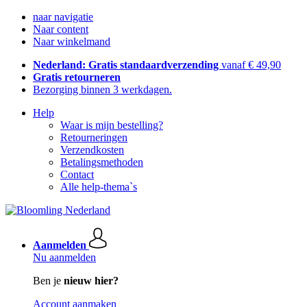
naar navigatie
Naar content
Naar winkelmand
Nederland: Gratis standaardverzending
vanaf € 49,90
Gratis retourneren
Bezorging binnen 3 werkdagen.
Help
Waar is mijn bestelling?
Retourneringen
Verzendkosten
Betalingsmethoden
Contact
Alle help-thema`s
Aanmelden
Nu aanmelden
Ben je
nieuw hier?
Account aanmaken