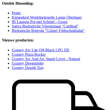
Ontdek Bloomling:
Pepin
Kiepenkerl Wortelpeterselie Lange Oberlaaer
IB Laursen Pot met Schotel - Groen
Sativa Biologische Vleestomaat "Cardinal"
Biologische Botersla "Grüner Frühschnittsalat"
Nieuwe producten:
Gozney Arc Lite Off-Black LPG DE
Gozney Pizza Rocker
Gozney Arc And Arc Stand Cover - Natural
Gozney Deegsnijder
Gozney Dough Tray