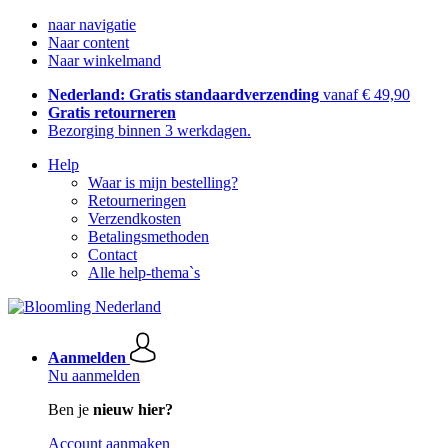
naar navigatie
Naar content
Naar winkelmand
Nederland: Gratis standaardverzending
vanaf € 49,90
Gratis retourneren
Bezorging binnen 3 werkdagen.
Help
Waar is mijn bestelling?
Retourneringen
Verzendkosten
Betalingsmethoden
Contact
Alle help-thema`s
Aanmelden
Nu aanmelden
Ben je
nieuw hier?
Account aanmaken