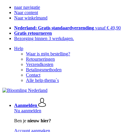
naar navigatie
Naar content
Naar winkelmand
Nederland: Gratis standaardverzending
vanaf € 49,90
Gratis retourneren
Bezorging binnen 3 werkdagen.
Help
Waar is mijn bestelling?
Retourneringen
Verzendkosten
Betalingsmethoden
Contact
Alle help-thema`s
Aanmelden
Nu aanmelden
Ben je
nieuw hier?
Account aanmaken