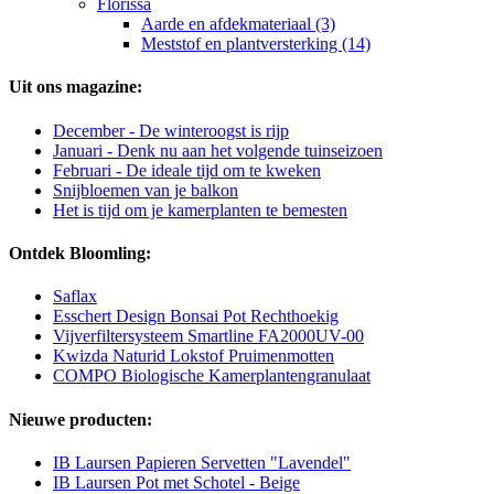
Florissa
Aarde en afdekmateriaal (3)
Meststof en plantversterking (14)
Uit ons magazine:
December - De winteroogst is rijp
Januari - Denk nu aan het volgende tuinseizoen
Februari - De ideale tijd om te kweken
Snijbloemen van je balkon
Het is tijd om je kamerplanten te bemesten
Ontdek Bloomling:
Saflax
Esschert Design Bonsai Pot Rechthoekig
Vijverfiltersysteem Smartline FA2000UV-00
Kwizda Naturid Lokstof Pruimenmotten
COMPO Biologische Kamerplantengranulaat
Nieuwe producten:
IB Laursen Papieren Servetten "Lavendel"
IB Laursen Pot met Schotel - Beige