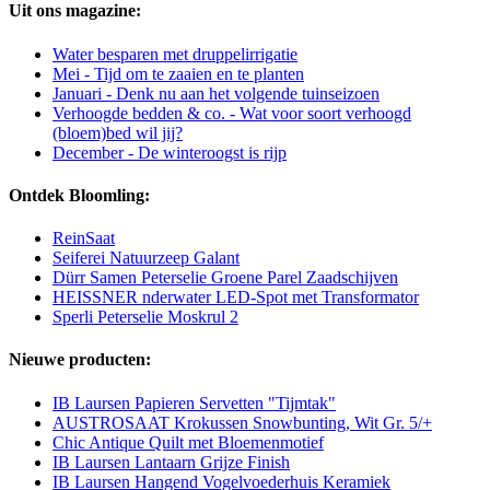
Uit ons magazine:
Water besparen met druppelirrigatie
Mei - Tijd om te zaaien en te planten
Januari - Denk nu aan het volgende tuinseizoen
Verhoogde bedden & co. - Wat voor soort verhoogd
(bloem)bed wil jij?
December - De winteroogst is rijp
Ontdek Bloomling:
ReinSaat
Seiferei Natuurzeep Galant
Dürr Samen Peterselie Groene Parel Zaadschijven
HEISSNER nderwater LED-Spot met Transformator
Sperli Peterselie Moskrul 2
Nieuwe producten:
IB Laursen Papieren Servetten "Tijmtak"
AUSTROSAAT Krokussen Snowbunting, Wit Gr. 5/+
Chic Antique Quilt met Bloemenmotief
IB Laursen Lantaarn Grijze Finish
IB Laursen Hangend Vogelvoederhuis Keramiek