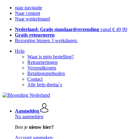
naar navigatie
Naar content
Naar winkelmand
Nederland: Gratis standaardverzending
vanaf € 49,90
Gratis retourneren
Bezorging binnen 3 werkdagen.
Help
Waar is mijn bestelling?
Retourneringen
Verzendkosten
Betalingsmethoden
Contact
Alle help-thema`s
Aanmelden
Nu aanmelden
Ben je
nieuw hier?
Account aanmaken