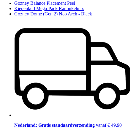
Gozney Balance Placement Peel
Kiepenkerl Mega-Pack Ranonkelmix
Gozney Dome (Gen 2) Neo Arch - Black
Nederland: Gratis standaardverzending
vanaf € 49,90