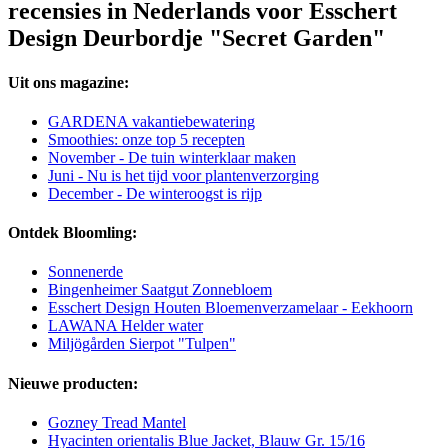
recensies in Nederlands voor Esschert
Design Deurbordje "Secret Garden"
Uit ons magazine:
GARDENA vakantiebewatering
Smoothies: onze top 5 recepten
November - De tuin winterklaar maken
Juni - Nu is het tijd voor plantenverzorging
December - De winteroogst is rijp
Ontdek Bloomling:
Sonnenerde
Bingenheimer Saatgut Zonnebloem
Esschert Design Houten Bloemenverzamelaar - Eekhoorn
LAWANA Helder water
Miljögården Sierpot "Tulpen"
Nieuwe producten:
Gozney Tread Mantel
Hyacinten orientalis Blue Jacket, Blauw Gr. 15/16