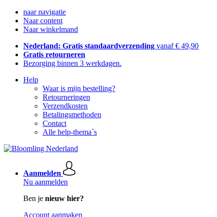
naar navigatie
Naar content
Naar winkelmand
Nederland: Gratis standaardverzending
vanaf € 49,90
Gratis retourneren
Bezorging binnen 3 werkdagen.
Help
Waar is mijn bestelling?
Retourneringen
Verzendkosten
Betalingsmethoden
Contact
Alle help-thema`s
Aanmelden
Nu aanmelden
Ben je
nieuw hier?
Account aanmaken