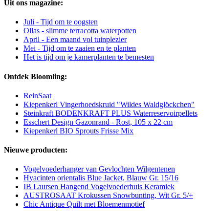
Uit ons magazine:
Juli - Tijd om te oogsten
Ollas - slimme terracotta waterpotten
April - Een maand vol tuinplezier
Mei - Tijd om te zaaien en te planten
Het is tijd om je kamerplanten te bemesten
Ontdek Bloomling:
ReinSaat
Kiepenkerl Vingerhoedskruid "Wildes Waldglöckchen"
Steinkraft BODENKRAFT PLUS Waterreservoirpellets
Esschert Design Gazonrand - Rost, 105 x 22 cm
Kiepenkerl BIO Sprouts Frisse Mix
Nieuwe producten:
Vogelvoederhanger van Gevlochten Wilgentenen
Hyacinten orientalis Blue Jacket, Blauw Gr. 15/16
IB Laursen Hangend Vogelvoederhuis Keramiek
AUSTROSAAT Krokussen Snowbunting, Wit Gr. 5/+
Chic Antique Quilt met Bloemenmotief