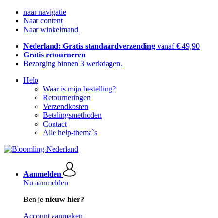
naar navigatie
Naar content
Naar winkelmand
Nederland: Gratis standaardverzending
vanaf € 49,90
Gratis retourneren
Bezorging binnen 3 werkdagen.
Help
Waar is mijn bestelling?
Retourneringen
Verzendkosten
Betalingsmethoden
Contact
Alle help-thema`s
Aanmelden
Nu aanmelden
Ben je
nieuw hier?
Account aanmaken