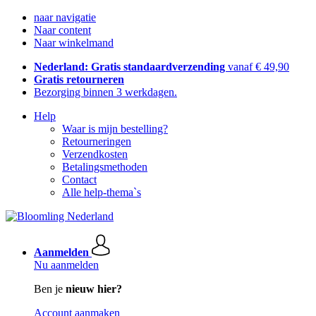
naar navigatie
Naar content
Naar winkelmand
Nederland: Gratis standaardverzending
vanaf € 49,90
Gratis retourneren
Bezorging binnen 3 werkdagen.
Help
Waar is mijn bestelling?
Retourneringen
Verzendkosten
Betalingsmethoden
Contact
Alle help-thema`s
Aanmelden
Nu aanmelden
Ben je
nieuw hier?
Account aanmaken