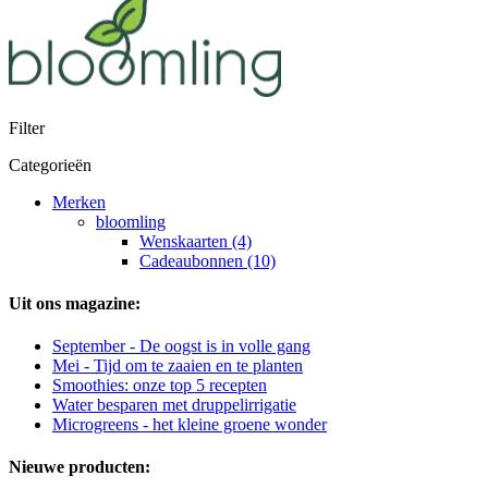
Filter
Categorieën
Merken
bloomling
Wenskaarten (4)
Cadeaubonnen (10)
Uit ons magazine:
September - De oogst is in volle gang
Mei - Tijd om te zaaien en te planten
Smoothies: onze top 5 recepten
Water besparen met druppelirrigatie
Microgreens - het kleine groene wonder
Nieuwe producten: