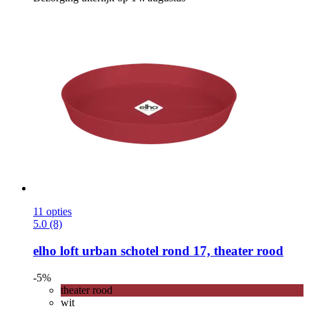
11 opties
5.0 (8)
elho
loft urban schotel rond 17, theater rood
-5%
theater rood
wit