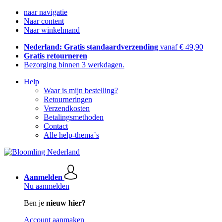
naar navigatie
Naar content
Naar winkelmand
Nederland: Gratis standaardverzending
vanaf € 49,90
Gratis retourneren
Bezorging binnen 3 werkdagen.
Help
Waar is mijn bestelling?
Retourneringen
Verzendkosten
Betalingsmethoden
Contact
Alle help-thema`s
Aanmelden
Nu aanmelden
Ben je
nieuw hier?
Account aanmaken