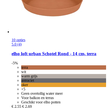
10 opties
5.0 (4)
elho
loft urban Schotel Rond -​ 14 cm, terra
-5%
terra
wit
warm grijs
antraciet
oker
+5
Geen overtollig water meer
Voor balkon en terras
Geschikt voor elho potten
€ 2,55
€ 2,69