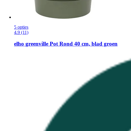
5 opties
4.9 (11)
elho
greenville Pot Rond 40 cm, blad groen