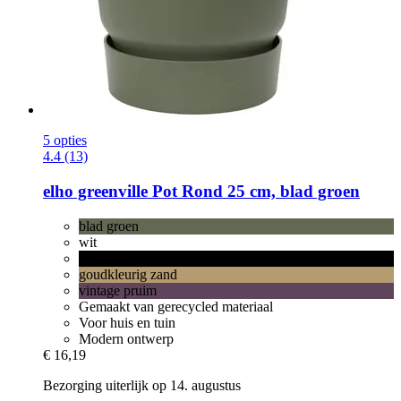
5 opties
4.4 (13)
elho
greenville Pot Rond 25 cm, blad groen
blad groen
wit
living black
goudkleurig zand
vintage pruim
Gemaakt van gerecycled materiaal
Voor huis en tuin
Modern ontwerp
€ 16,19
Bezorging uiterlijk op 14. augustus