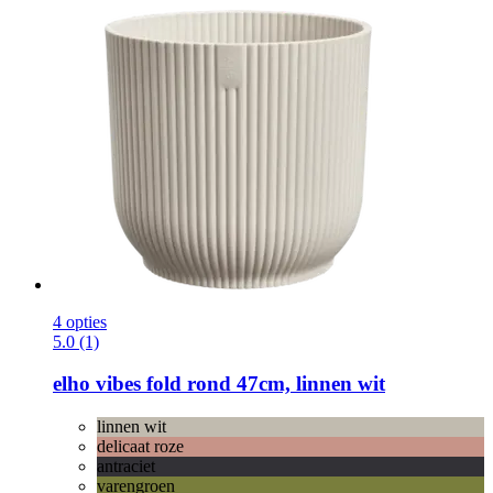
4 opties
5.0 (1)
elho
vibes fold rond 47cm, linnen wit
linnen wit
delicaat roze
antraciet
varengroen