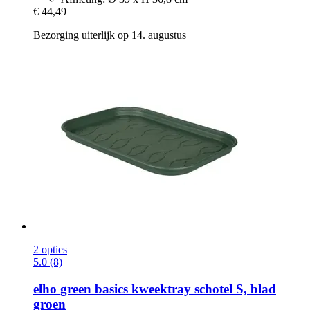
€ 44,49
Bezorging uiterlijk op 14. augustus
2 opties
5.0 (8)
elho
green basics kweektray schotel S, blad
groen