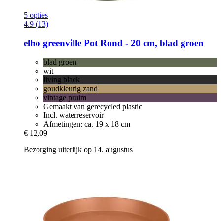
5 opties
4.9 (13)
elho
greenville Pot Rond -​ 20 cm, blad groen
blad groen
wit
living black
goudkleurig zand
vintage pruim
Gemaakt van gerecycled plastic
Incl. waterreservoir
Afmetingen: ca. 19 x 18 cm
€ 12,09
Bezorging uiterlijk op 14. augustus