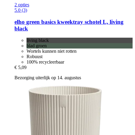
2 opties
5.0 (3)
elho
green basics kweektray schotel L, living
black
living black
blad groen
Wortels kunnen niet rotten
Robuust
100% recycleerbaar
€ 5,09
Bezorging uiterlijk op 14. augustus