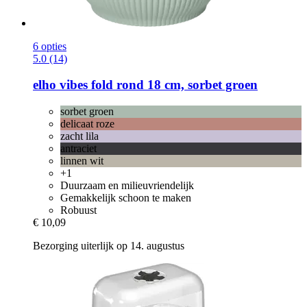
6 opties
5.0 (14)
elho
vibes fold rond 18 cm, sorbet groen
sorbet groen
delicaat roze
zacht lila
antraciet
linnen wit
+1
Duurzaam en milieuvriendelijk
Gemakkelijk schoon te maken
Robuust
€ 10,09
Bezorging uiterlijk op 14. augustus