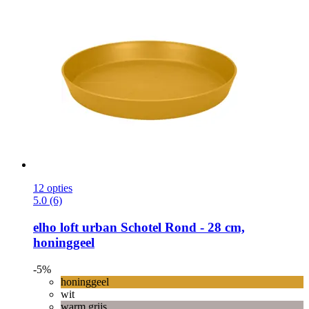
12 opties
5.0 (6)
elho
loft urban Schotel Rond -​ 28 cm,
honinggeel
-5%
honinggeel
wit
warm grijs