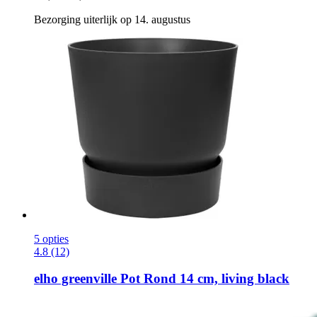
Bezorging uiterlijk op 14. augustus
5 opties
4.8 (12)
elho
greenville Pot Rond 14 cm, living black