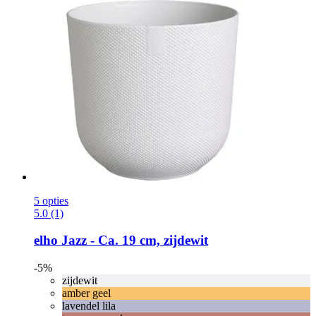
5 opties
5.0 (1)
elho
Jazz -​ Ca. 19 cm, zijdewit
-5%
zijdewit
amber geel
lavendel lila