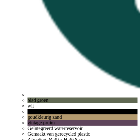
blad groen
wit
living black
goudkleurig zand
vintage pruim
Geïntegreerd waterreservoir
Gemaakt van gerecycled plastic
Afmeting: Ø 39 x H 36,8 cm