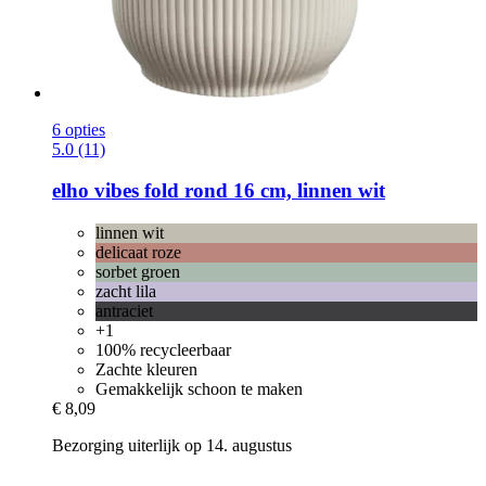
6 opties
5.0 (11)
elho
vibes fold rond 16 cm, linnen wit
linnen wit
delicaat roze
sorbet groen
zacht lila
antraciet
+1
100% recycleerbaar
Zachte kleuren
Gemakkelijk schoon te maken
€ 8,09
Bezorging uiterlijk op 14. augustus