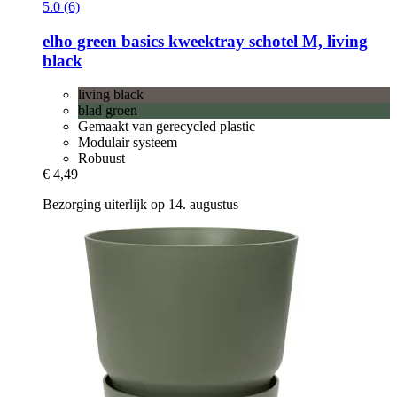
5.0 (6)
elho
green basics kweektray schotel M, living
black
living black
blad groen
Gemaakt van gerecycled plastic
Modulair systeem
Robuust
€ 4,49
Bezorging uiterlijk op 14. augustus