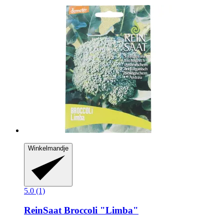
Winkelmandje
5.0 (1)
ReinSaat
Broccoli "Limba"