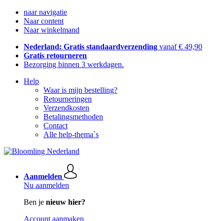
naar navigatie
Naar content
Naar winkelmand
Nederland: Gratis standaardverzending
vanaf € 49,90
Gratis retourneren
Bezorging binnen 3 werkdagen.
Help
Waar is mijn bestelling?
Retourneringen
Verzendkosten
Betalingsmethoden
Contact
Alle help-thema`s
Aanmelden
Nu aanmelden
Ben je
nieuw hier?
Account aanmaken