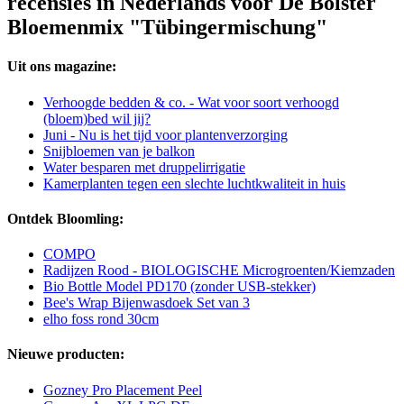
recensies in Nederlands voor De Bolster
Bloemenmix "Tübingermischung"
Uit ons magazine:
Verhoogde bedden & co. - Wat voor soort verhoogd
(bloem)bed wil jij?
Juni - Nu is het tijd voor plantenverzorging
Snijbloemen van je balkon
Water besparen met druppelirrigatie
Kamerplanten tegen een slechte luchtkwaliteit in huis
Ontdek Bloomling:
COMPO
Radijzen Rood - BIOLOGISCHE Microgroenten/Kiemzaden
Bio Bottle Model PD170 (zonder USB-stekker)
Bee's Wrap Bijenwasdoek Set van 3
elho foss rond 30cm
Nieuwe producten:
Gozney Pro Placement Peel