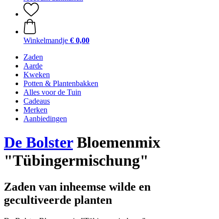
Winkelmandje
€ 0,00
Zaden
Aarde
Kweken
Potten & Plantenbakken
Alles voor de Tuin
Cadeaus
Merken
Aanbiedingen
De Bolster
Bloemenmix
"Tübingermischung"
Zaden van inheemse wilde en
gecultiveerde planten