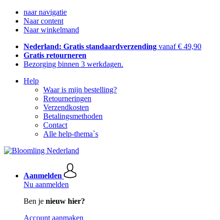
naar navigatie
Naar content
Naar winkelmand
Nederland: Gratis standaardverzending
vanaf € 49,90
Gratis retourneren
Bezorging binnen 3 werkdagen.
Help
Waar is mijn bestelling?
Retourneringen
Verzendkosten
Betalingsmethoden
Contact
Alle help-thema`s
Aanmelden
Nu aanmelden
Ben je
nieuw hier?
Account aanmaken