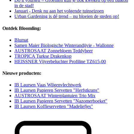
Do it yourself – Groenten kun je ook kweken op een balkon
in de stad!
Januari - Denk nu aan het volgende tuinseizoen
Urban Gardening is dé trend – nu bloeien de steden op!
Ontdek Bloomling:
Blumat
Samen Maier Biologische Winterandijvie - Wallonne
AUSTROSAAT Zonnebloem Teddybeer
TROPICA Turkse Drakenkop
HEISSNER Vijverbeluchter Profiline TZ615-00
Nieuwe producten:
IB Laursen Vaas Wilgenvlechtwerk
IB Laursen Papieren Servetten "Herfstkrans"
AUSTROSAAT Winterplantuien Trio Mix
IB Laursen Papieren Servetten "Nazomerboeket"
IB Laursen Koffieservetten "Madeliefjes"