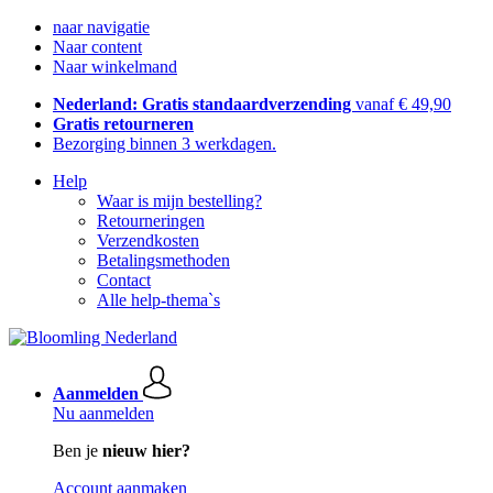
naar navigatie
Naar content
Naar winkelmand
Nederland: Gratis standaardverzending
vanaf € 49,90
Gratis retourneren
Bezorging binnen 3 werkdagen.
Help
Waar is mijn bestelling?
Retourneringen
Verzendkosten
Betalingsmethoden
Contact
Alle help-thema`s
Aanmelden
Nu aanmelden
Ben je
nieuw hier?
Account aanmaken