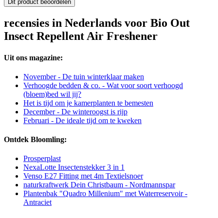
Dit product beoordelen
recensies in Nederlands voor Bio Out
Insect Repellent Air Freshener
Uit ons magazine:
November - De tuin winterklaar maken
Verhoogde bedden & co. - Wat voor soort verhoogd
(bloem)bed wil jij?
Het is tijd om je kamerplanten te bemesten
December - De winteroogst is rijp
Februari - De ideale tijd om te kweken
Ontdek Bloomling:
Prosperplast
NexaLotte Insectenstekker 3 in 1
Venso E27 Fitting met 4m Textielsnoer
naturkraftwerk Dein Christbaum - Nordmannspar
Plantenbak "Quadro Millenium" met Waterreservoir -
Antraciet