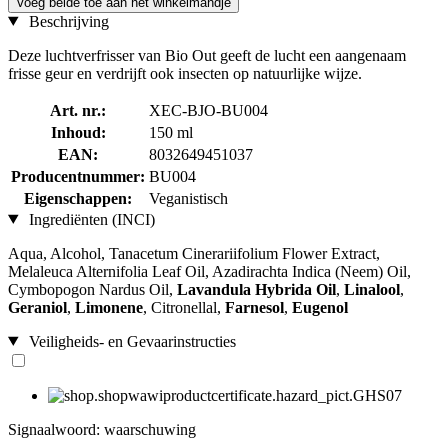
Voeg beide toe aan het winkelmandje
Beschrijving
Deze luchtverfrisser van Bio Out geeft de lucht een aangenaam
frisse geur en verdrijft ook insecten op natuurlijke wijze.
Art. nr.:
XEC-BJO-BU004
Inhoud:
150 ml
EAN:
8032649451037
Producentnummer:
BU004
Eigenschappen:
Veganistisch
Ingrediënten (INCI)
Aqua, Alcohol, Tanacetum Cinerariifolium Flower Extract,
Melaleuca Alternifolia Leaf Oil, Azadirachta Indica (Neem) Oil,
Cymbopogon Nardus Oil,
Lavandula Hybrida Oil
,
Linalool
,
Geraniol
,
Limonene
, Citronellal,
Farnesol
,
Eugenol
Veiligheids- en Gevaarinstructies
Signaalwoord: waarschuwing