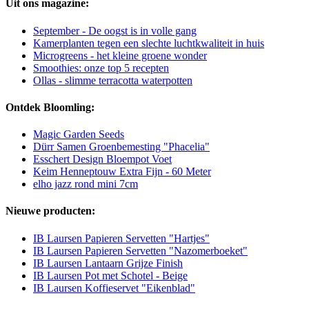
Uit ons magazine:
September - De oogst is in volle gang
Kamerplanten tegen een slechte luchtkwaliteit in huis
Microgreens - het kleine groene wonder
Smoothies: onze top 5 recepten
Ollas - slimme terracotta waterpotten
Ontdek Bloomling:
Magic Garden Seeds
Dürr Samen Groenbemesting "Phacelia"
Esschert Design Bloempot Voet
Keim Henneptouw Extra Fijn - 60 Meter
elho jazz rond mini 7cm
Nieuwe producten:
IB Laursen Papieren Servetten "Hartjes"
IB Laursen Papieren Servetten "Nazomerboeket"
IB Laursen Lantaarn Grijze Finish
IB Laursen Pot met Schotel - Beige
IB Laursen Koffieservet "Eikenblad"