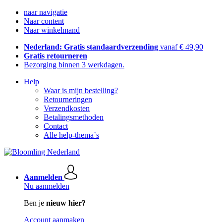
naar navigatie
Naar content
Naar winkelmand
Nederland: Gratis standaardverzending
vanaf € 49,90
Gratis retourneren
Bezorging binnen 3 werkdagen.
Help
Waar is mijn bestelling?
Retourneringen
Verzendkosten
Betalingsmethoden
Contact
Alle help-thema`s
Aanmelden
Nu aanmelden
Ben je
nieuw hier?
Account aanmaken