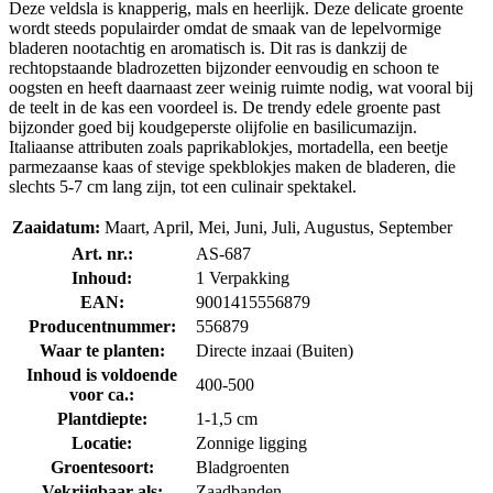
Deze veldsla is knapperig, mals en heerlijk. Deze delicate groente
wordt steeds populairder omdat de smaak van de lepelvormige
bladeren nootachtig en aromatisch is. Dit ras is dankzij de
rechtopstaande bladrozetten bijzonder eenvoudig en schoon te
oogsten en heeft daarnaast zeer weinig ruimte nodig, wat vooral bij
de teelt in de kas een voordeel is. De trendy edele groente past
bijzonder goed bij koudgeperste olijfolie en basilicumazijn.
Italiaanse attributen zoals paprikablokjes, mortadella, een beetje
parmezaanse kaas of stevige spekblokjes maken de bladeren, die
slechts 5-7 cm lang zijn, tot een culinair spektakel.
Zaaidatum:
Maart, April, Mei, Juni, Juli, Augustus, September
Art. nr.:
AS-687
Inhoud:
1 Verpakking
EAN:
9001415556879
Producentnummer:
556879
Waar te planten:
Directe inzaai (Buiten)
Inhoud is voldoende
400-500
voor ca.:
Plantdiepte:
1-1,5 cm
Locatie:
Zonnige ligging
Groentesoort:
Bladgroenten
Vekrijgbaar als:
Zaadbanden