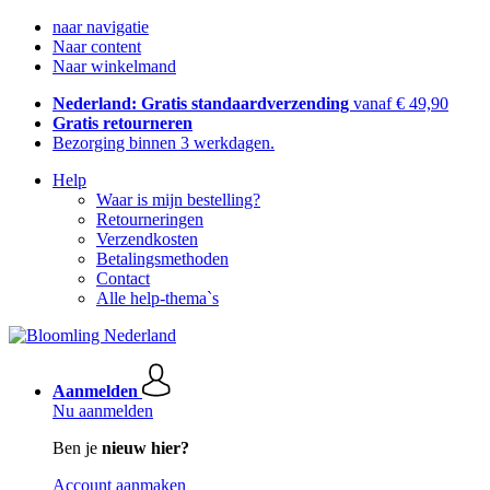
naar navigatie
Naar content
Naar winkelmand
Nederland: Gratis standaardverzending
vanaf € 49,90
Gratis retourneren
Bezorging binnen 3 werkdagen.
Help
Waar is mijn bestelling?
Retourneringen
Verzendkosten
Betalingsmethoden
Contact
Alle help-thema`s
Aanmelden
Nu aanmelden
Ben je
nieuw hier?
Account aanmaken