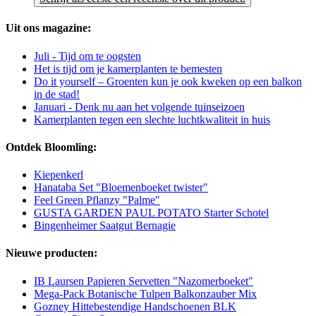
Uit ons magazine:
Juli - Tijd om te oogsten
Het is tijd om je kamerplanten te bemesten
Do it yourself – Groenten kun je ook kweken op een balkon
in de stad!
Januari - Denk nu aan het volgende tuinseizoen
Kamerplanten tegen een slechte luchtkwaliteit in huis
Ontdek Bloomling:
Kiepenkerl
Hanataba Set "Bloemenboeket twister"
Feel Green Pflanzy "Palme"
GUSTA GARDEN PAUL POTATO Starter Schotel
Bingenheimer Saatgut Bernagie
Nieuwe producten:
IB Laursen Papieren Servetten "Nazomerboeket"
Mega-Pack Botanische Tulpen Balkonzauber Mix
Gozney Hittebestendige Handschoenen BLK