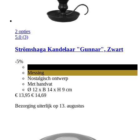
2 opties
5.0 (3)
Strömshaga
Kandelaar "Gunnar", Zwart
-5%
Zwart
Messing
Nostalgisch ontwerp
Met handvat
Ø 12 x B 14 x H 9 cm
€ 13,95
€ 14,69
Bezorging uiterlijk op 13. augustus