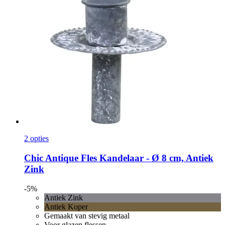
2 opties
Chic Antique
Fles Kandelaar -​ Ø 8 cm, Antiek
Zink
-5%
Antiek Zink
Antiek Koper
Gemaakt van stevig metaal
Voor glazen flessen