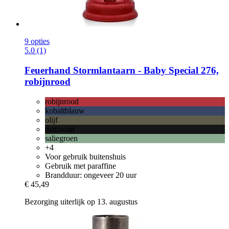
9 opties
5.0 (1)
Feuerhand
Stormlantaarn -​ Baby Special 276,
robijnrood
robijnrood
kobaltblauw
olijf
matzwart
saliegroen
+4
Voor gebruik buitenshuis
Gebruik met paraffine
Brandduur: ongeveer 20 uur
€ 45,49
Bezorging uiterlijk op 13. augustus