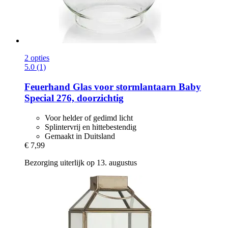
2 opties
5.0 (1)
Feuerhand
Glas voor stormlantaarn Baby
Special 276, doorzichtig
Voor helder of gedimd licht
Splintervrij en hittebestendig
Gemaakt in Duitsland
€ 7,99
Bezorging uiterlijk op 13. augustus