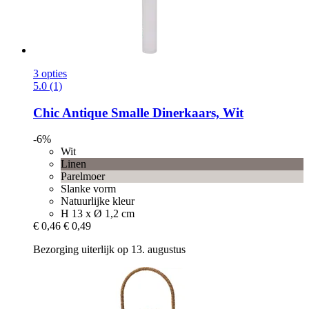
3 opties
5.0 (1)
Chic Antique
Smalle Dinerkaars, Wit
-6%
Wit
Linen
Parelmoer
Slanke vorm
Natuurlijke kleur
H 13 x Ø 1,2 cm
€ 0,46
€ 0,49
Bezorging uiterlijk op 13. augustus