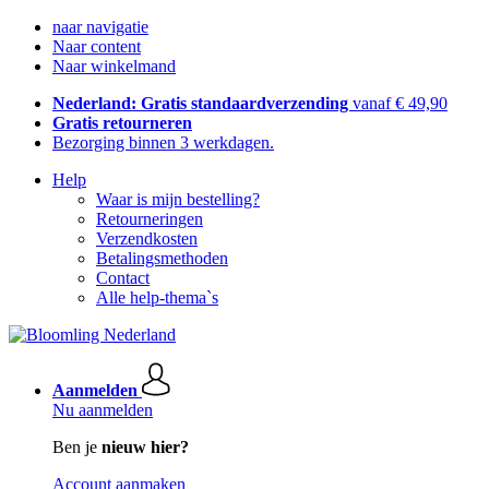
naar navigatie
Naar content
Naar winkelmand
Nederland: Gratis standaardverzending
vanaf € 49,90
Gratis retourneren
Bezorging binnen 3 werkdagen.
Help
Waar is mijn bestelling?
Retourneringen
Verzendkosten
Betalingsmethoden
Contact
Alle help-thema`s
Aanmelden
Nu aanmelden
Ben je
nieuw hier?
Account aanmaken