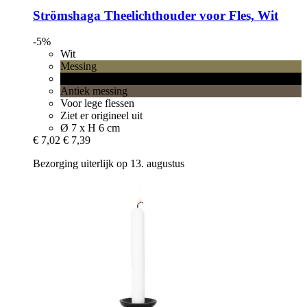
Strömshaga
Theelichthouder voor Fles, Wit
-5%
Wit
Messing
Zwart
Antiek messing
Voor lege flessen
Ziet er origineel uit
Ø 7 x H 6 cm
€ 7,02
€ 7,39
Bezorging uiterlijk op 13. augustus