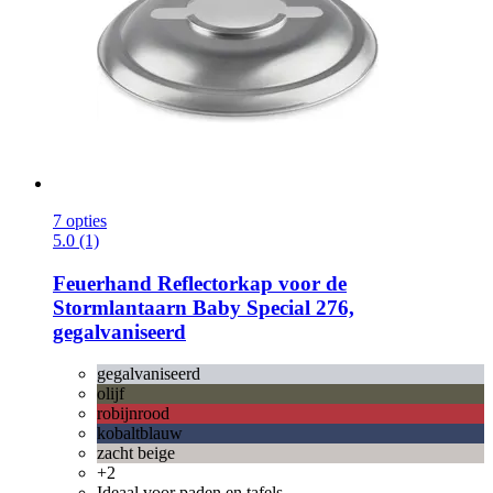
7 opties
5.0 (1)
Feuerhand
Reflectorkap voor de
Stormlantaarn Baby Special 276,
gegalvaniseerd
gegalvaniseerd
olijf
robijnrood
kobaltblauw
zacht beige
+2
Ideaal voor paden en tafels