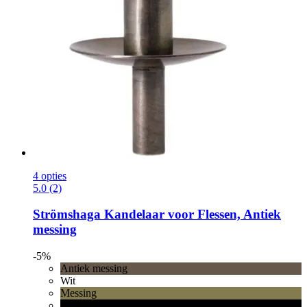
4 opties
5.0 (2)
Strömshaga
Kandelaar voor Flessen, Antiek
messing
-5%
Antiek messing
Wit
Messing
Zwart