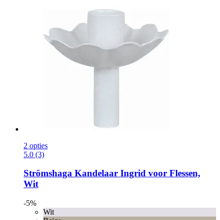
2 opties
5.0 (3)
Strömshaga
Kandelaar Ingrid voor Flessen,
Wit
-5%
Wit