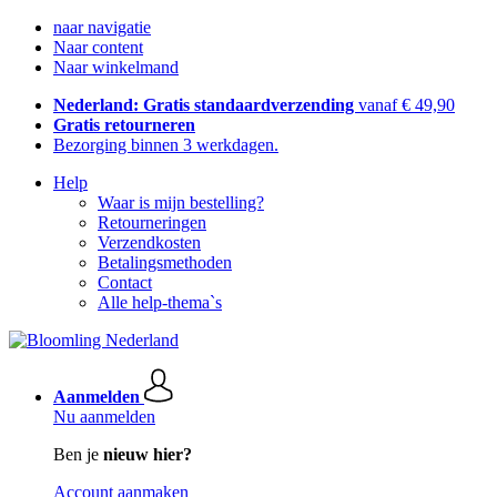
naar navigatie
Naar content
Naar winkelmand
Nederland: Gratis standaardverzending
vanaf € 49,90
Gratis retourneren
Bezorging binnen 3 werkdagen.
Help
Waar is mijn bestelling?
Retourneringen
Verzendkosten
Betalingsmethoden
Contact
Alle help-thema`s
Aanmelden
Nu aanmelden
Ben je
nieuw hier?
Account aanmaken