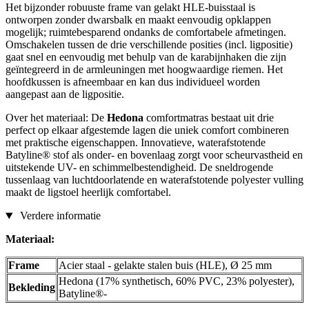
Het bijzonder robuuste frame van gelakt HLE-buisstaal is
ontworpen zonder dwarsbalk en maakt eenvoudig opklappen
mogelijk; ruimtebesparend ondanks de comfortabele afmetingen.
Omschakelen tussen de drie verschillende posities (incl. ligpositie)
gaat snel en eenvoudig met behulp van de karabijnhaken die zijn
geïntegreerd in de armleuningen met hoogwaardige riemen. Het
hoofdkussen is afneembaar en kan dus individueel worden
aangepast aan de ligpositie.
Over het materiaal: De
Hedona
comfortmatras bestaat uit drie
perfect op elkaar afgestemde lagen die uniek comfort combineren
met praktische eigenschappen. Innovatieve, waterafstotende
Batyline® stof als onder- en bovenlaag zorgt voor scheurvastheid en
uitstekende UV- en schimmelbestendigheid. De sneldrogende
tussenlaag van luchtdoorlatende en waterafstotende polyester vulling
maakt de ligstoel heerlijk comfortabel.
Verdere informatie
Materiaal:
Frame
Acier staal - gelakte stalen buis (HLE), Ø 25 mm
Hedona (17% synthetisch, 60% PVC, 23% polyester),
Bekleding
Batyline®-