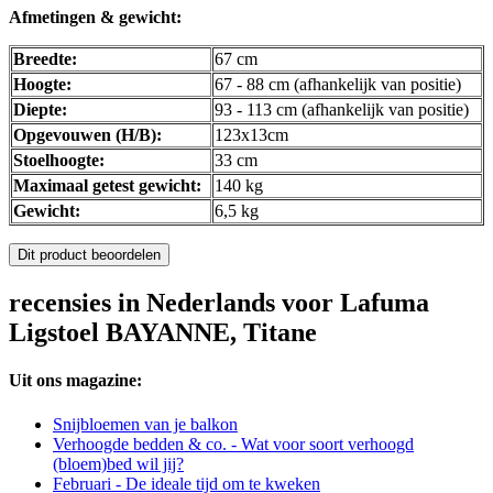
Afmetingen & gewicht:
Breedte:
67 cm
Hoogte:
67 - 88 cm (afhankelijk van positie)
Diepte:
93 - 113 cm (afhankelijk van positie)
Opgevouwen (H/B):
123x13cm
Stoelhoogte:
33 cm
Maximaal getest gewicht:
140 kg
Gewicht:
6,5 kg
Dit product beoordelen
recensies in Nederlands voor Lafuma
Ligstoel BAYANNE, Titane
Uit ons magazine:
Snijbloemen van je balkon
Verhoogde bedden & co. - Wat voor soort verhoogd
(bloem)bed wil jij?
Februari - De ideale tijd om te kweken