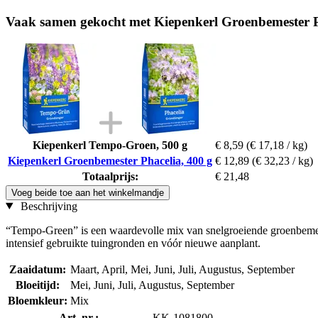
Vaak samen gekocht met Kiepenkerl Groenbemester P
Kiepenkerl Tempo-Groen, 500 g
€ 8,59
(€ 17,18 / kg)
Kiepenkerl Groenbemester Phacelia, 400 g
€ 12,89
(€ 32,23 / kg)
Totaalprijs:
€ 21,48
Voeg beide toe aan het winkelmandje
Beschrijving
“Tempo-Green” is een waardevolle mix van snelgroeiende groenbemes
intensief gebruikte tuingronden en vóór nieuwe aanplant.
Zaaidatum:
Maart, April, Mei, Juni, Juli, Augustus, September
Bloeitijd:
Mei, Juni, Juli, Augustus, September
Bloemkleur:
Mix
Art. nr.:
KK-1081800