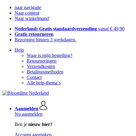
naar navigatie
Naar content
Naar winkelmand
Nederland: Gratis standaardverzending
vanaf € 49,90
Gratis retourneren
Bezorging binnen 3 werkdagen.
Help
Waar is mijn bestelling?
Retourneringen
Verzendkosten
Betalingsmethoden
Contact
Alle help-thema`s
Aanmelden
Nu aanmelden
Ben je
nieuw hier?
Account aanmaken