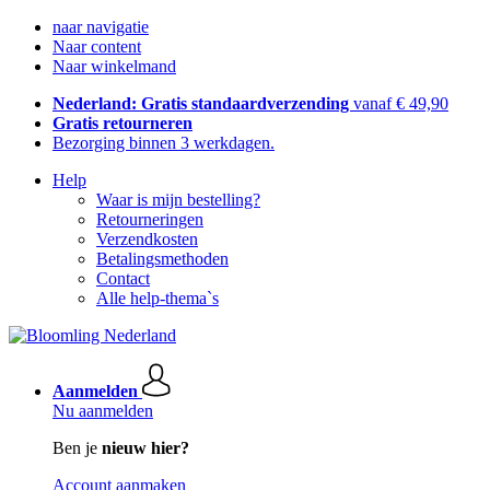
naar navigatie
Naar content
Naar winkelmand
Nederland: Gratis standaardverzending
vanaf € 49,90
Gratis retourneren
Bezorging binnen 3 werkdagen.
Help
Waar is mijn bestelling?
Retourneringen
Verzendkosten
Betalingsmethoden
Contact
Alle help-thema`s
Aanmelden
Nu aanmelden
Ben je
nieuw hier?
Account aanmaken