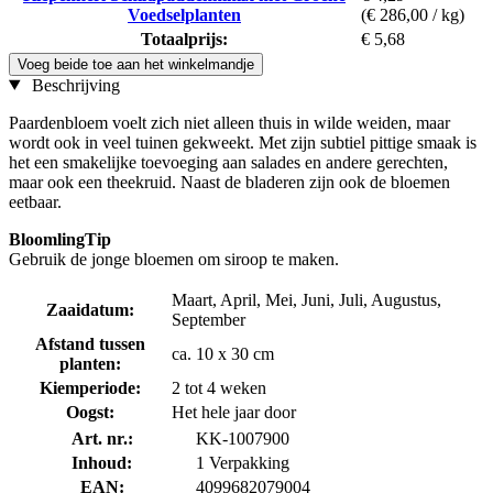
Voedselplanten
(€ 286,00 / kg)
Totaalprijs:
€ 5,68
Voeg beide toe aan het winkelmandje
Beschrijving
Paardenbloem voelt zich niet alleen thuis in wilde weiden, maar
wordt ook in veel tuinen gekweekt. Met zijn subtiel pittige smaak is
het een smakelijke toevoeging aan salades en andere gerechten,
maar ook een theekruid. Naast de bladeren zijn ook de bloemen
eetbaar.
BloomlingTip
Gebruik de jonge bloemen om siroop te maken.
Maart, April, Mei, Juni, Juli, Augustus,
Zaaidatum:
September
Afstand tussen
ca. 10 x 30 cm
planten:
Kiemperiode:
2 tot 4 weken
Oogst:
Het hele jaar door
Art. nr.:
KK-1007900
Inhoud:
1 Verpakking
EAN:
4099682079004