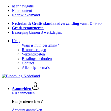
naar navigatie
Naar content
Naar winkelmand
Nederland: Gratis standaardverzending
vanaf € 49,90
Gratis retourneren
Bezorging binnen 3 werkdagen.
Help
Waar is mijn bestelling?
Retourneringen
Verzendkosten
Betalingsmethoden
Contact
Alle help-thema`s
Aanmelden
Nu aanmelden
Ben je
nieuw hier?
Account aanmaken