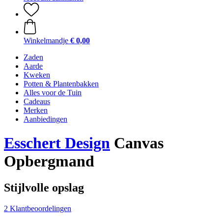
Winkelmandje
€ 0,00
Zaden
Aarde
Kweken
Potten & Plantenbakken
Alles voor de Tuin
Cadeaus
Merken
Aanbiedingen
Esschert Design
Canvas
Opbergmand
Stijlvolle opslag
2 Klantbeoordelingen