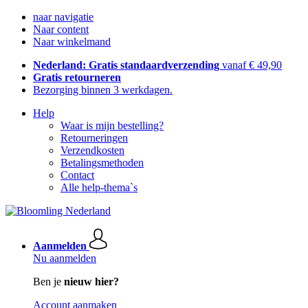
naar navigatie
Naar content
Naar winkelmand
Nederland: Gratis standaardverzending
vanaf € 49,90
Gratis retourneren
Bezorging binnen 3 werkdagen.
Help
Waar is mijn bestelling?
Retourneringen
Verzendkosten
Betalingsmethoden
Contact
Alle help-thema`s
Aanmelden
Nu aanmelden
Ben je
nieuw hier?
Account aanmaken