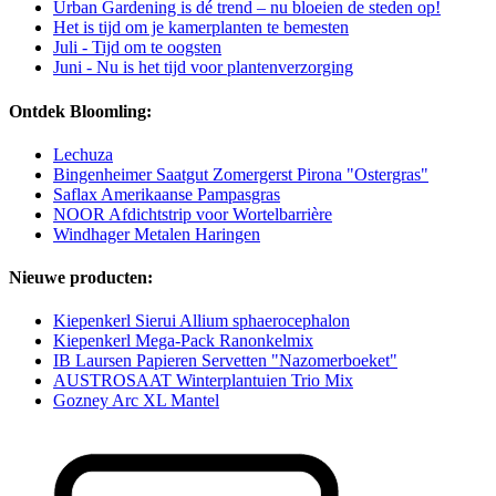
Urban Gardening is dé trend – nu bloeien de steden op!
Het is tijd om je kamerplanten te bemesten
Juli - Tijd om te oogsten
Juni - Nu is het tijd voor plantenverzorging
Ontdek Bloomling:
Lechuza
Bingenheimer Saatgut Zomergerst Pirona "Ostergras"
Saflax Amerikaanse Pampasgras
NOOR Afdichtstrip voor Wortelbarrière
Windhager Metalen Haringen
Nieuwe producten:
Kiepenkerl Sierui Allium sphaerocephalon
Kiepenkerl Mega-Pack Ranonkelmix
IB Laursen Papieren Servetten "Nazomerboeket"
AUSTROSAAT Winterplantuien Trio Mix
Gozney Arc XL Mantel