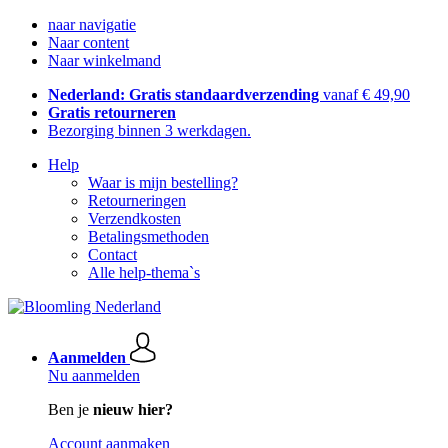
naar navigatie
Naar content
Naar winkelmand
Nederland: Gratis standaardverzending
vanaf € 49,90
Gratis retourneren
Bezorging binnen 3 werkdagen.
Help
Waar is mijn bestelling?
Retourneringen
Verzendkosten
Betalingsmethoden
Contact
Alle help-thema`s
Aanmelden
Nu aanmelden
Ben je
nieuw hier?
Account aanmaken