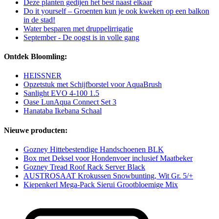
Deze planten gedijen het best naast elkaar
Do it yourself – Groenten kun je ook kweken op een balkon
in de stad!
Water besparen met druppelirrigatie
September - De oogst is in volle gang
Ontdek Bloomling:
HEISSNER
Opzetstuk met Schijfborstel voor AquaBrush
Sanlight EVO 4-100 1.5
Oase LunAqua Connect Set 3​
Hanataba Ikebana Schaal
Nieuwe producten:
Gozney Hittebestendige Handschoenen BLK
Box met Deksel voor Hondenvoer inclusief Maatbeker
Gozney Tread Roof Rack Server Black
AUSTROSAAT Krokussen Snowbunting, Wit Gr. 5/+
Kiepenkerl Mega-Pack Sierui Grootbloemige Mix