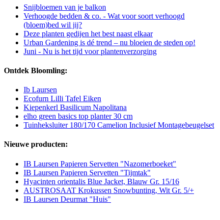
Snijbloemen van je balkon
Verhoogde bedden & co. - Wat voor soort verhoogd
(bloem)bed wil jij?
Deze planten gedijen het best naast elkaar
Urban Gardening is dé trend – nu bloeien de steden op!
Juni - Nu is het tijd voor plantenverzorging
Ontdek Bloomling:
Ib Laursen
Ecofurn Lilli Tafel Eiken
Kiepenkerl Basilicum Napolitana
elho green basics top planter 30 cm
Tuinheksluiter 180/170 Camelion Inclusief Montagebeugelset
Nieuwe producten:
IB Laursen Papieren Servetten "Nazomerboeket"
IB Laursen Papieren Servetten "Tijmtak"
Hyacinten orientalis Blue Jacket, Blauw Gr. 15/16
AUSTROSAAT Krokussen Snowbunting, Wit Gr. 5/+
IB Laursen Deurmat "Huis"