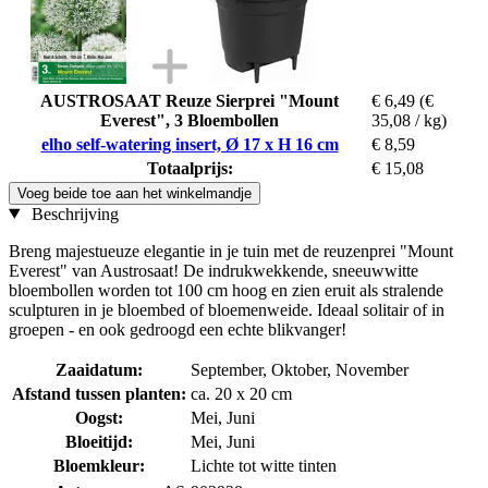
AUSTROSAAT Reuze Sierprei "Mount
€ 6,49
(€
Everest", 3 Bloembollen
35,08 / kg)
elho self-watering insert, Ø 17 x H 16 cm
€ 8,59
Totaalprijs:
€ 15,08
Voeg beide toe aan het winkelmandje
Beschrijving
Breng majestueuze elegantie in je tuin met de reuzenprei "Mount
Everest" van Austrosaat! De indrukwekkende, sneeuwwitte
bloembollen worden tot 100 cm hoog en zien eruit als stralende
sculpturen in je bloembed of bloemenweide. Ideaal solitair of in
groepen - en ook gedroogd een echte blikvanger!
Zaaidatum:
September, Oktober, November
Afstand tussen planten:
ca. 20 x 20 cm
Oogst:
Mei, Juni
Bloeitijd:
Mei, Juni
Bloemkleur:
Lichte tot witte tinten