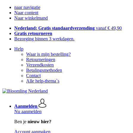
naar navigatie
Naar content
Naar winkelmand
Nederland: Gratis standaardverzending
vanaf € 49,90
Gratis retourneren
Bezorging binnen 3 werkdagen.
Help
Waar is mijn bestelling?
Retourneringen
Verzendkosten
Betalingsmethoden
Contact
Alle help-thema`s
Aanmelden
Nu aanmelden
Ben je
nieuw hier?
Account aanmaken