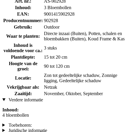
Art. nr.:
AS-902928
Inhoud:
3 Bloembollen
EAN:
9001415902928
Producentnummer:
902928
Gebruik:
Outdoor
Directe inzaai (Buiten), Potten, schalen en
Waar te planten:
bloembakken (Buiten), Koud Frame & Kas
Inhoud is
3 stuks
voldoende voor ca.:
Plantdiepte:
15 tot 20 cm
Hoogte van de
90 tot 120 cm
groei:
Zon tot gedeeltelijke schaduw, Zonnige
Locatie:
ligging, Gedeeltelijke schaduw
Vekrijgbaar als:
Netzak
Zaaitijd:
November, Oktober, September
Verdere informatie
Inhoud:
4 bloembollen
Toebehoren:
Juridische informatie