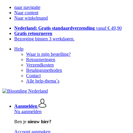
naar navigatie
Naar content
Naar winkelmand
Nederland: Gratis standaardverzending
vanaf € 49,90
Gratis retourneren
Bezorging binnen 3 werkdagen.
Help
Waar is mijn bestelling?
Retourneringen
Verzendkosten
Betalingsmethoden
Contact
Alle help-thema`s
Aanmelden
Nu aanmelden
Ben je
nieuw hier?
Account aanmaken