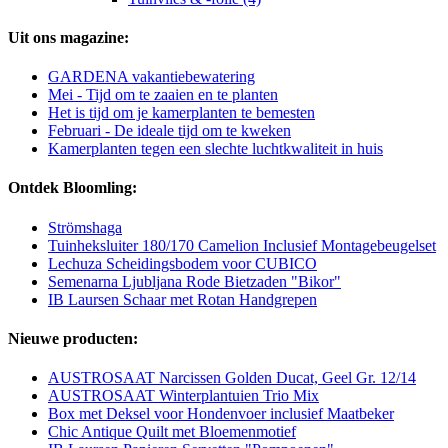
Uit ons magazine:
GARDENA vakantiebewatering
Mei - Tijd om te zaaien en te planten
Het is tijd om je kamerplanten te bemesten
Februari - De ideale tijd om te kweken
Kamerplanten tegen een slechte luchtkwaliteit in huis
Ontdek Bloomling:
Strömshaga
Tuinheksluiter 180/170 Camelion Inclusief Montagebeugelset
Lechuza Scheidingsbodem voor CUBICO
Semenarna Ljubljana Rode Bietzaden "Bikor"
IB Laursen Schaar met Rotan Handgrepen
Nieuwe producten:
AUSTROSAAT Narcissen Golden Ducat, Geel Gr. 12/14
AUSTROSAAT Winterplantuien Trio Mix
Box met Deksel voor Hondenvoer inclusief Maatbeker
Chic Antique Quilt met Bloemenmotief