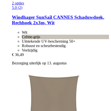
2 opties
5.0 (2)
Windhager
SunSail CANNES Schaduwdoek,
Rechhoek 2x3m, Wit
Wit
Crème-grijs
Uitstekende UV-bescherming 50+
Robuust en scheurbestendig
Veelzijdig
€ 36,49
Bezorging uiterlijk op 13. augustus