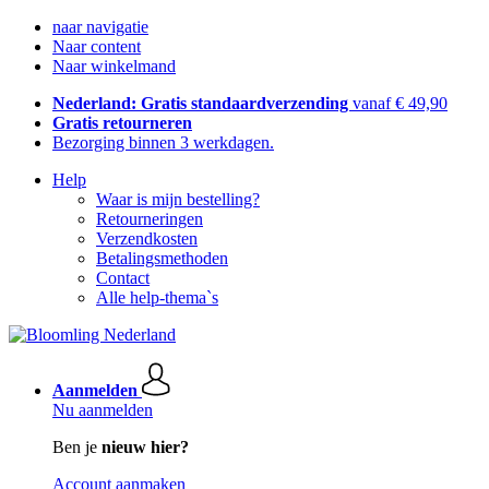
naar navigatie
Naar content
Naar winkelmand
Nederland: Gratis standaardverzending
vanaf € 49,90
Gratis retourneren
Bezorging binnen 3 werkdagen.
Help
Waar is mijn bestelling?
Retourneringen
Verzendkosten
Betalingsmethoden
Contact
Alle help-thema`s
Aanmelden
Nu aanmelden
Ben je
nieuw hier?
Account aanmaken