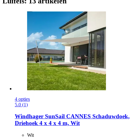
Luifels: 13 artikelen
4 opties
5.0 (1)
Windhager
SunSail CANNES Schaduwdoek,
Driehoek 4 x 4 x 4 m, Wit
Wit