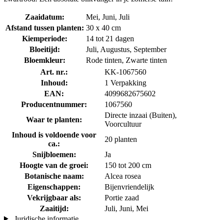
Zaaidatum:
Mei, Juni, Juli
Afstand tussen planten:
30 x 40 cm
Kiemperiode:
14 tot 21 dagen
Bloeitijd:
Juli, Augustus, September
Bloemkleur:
Rode tinten, Zwarte tinten
Art. nr.:
KK-1067560
Inhoud:
1 Verpakking
EAN:
4099682675602
Producentnummer:
1067560
Directe inzaai (Buiten),
Waar te planten:
Voorcultuur
Inhoud is voldoende voor
20 planten
ca.:
Snijbloemen:
Ja
Hoogte van de groei:
150 tot 200 cm
Botanische naam:
Alcea rosea
Eigenschappen:
Bijenvriendelijk
Vekrijgbaar als:
Portie zaad
Zaaitijd:
Juli, Juni, Mei
Juridische informatie