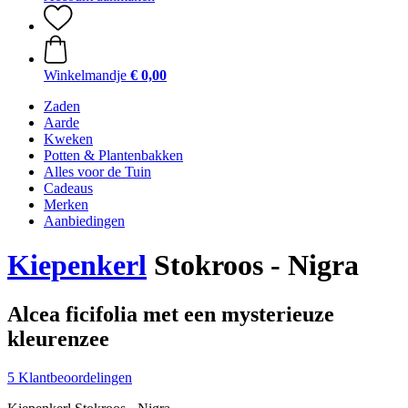
Winkelmandje
€ 0,00
Zaden
Aarde
Kweken
Potten & Plantenbakken
Alles voor de Tuin
Cadeaus
Merken
Aanbiedingen
Kiepenkerl
Stokroos - Nigra
Alcea ficifolia met een mysterieuze
kleurenzee
5 Klantbeoordelingen