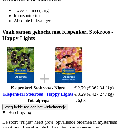
Twee- en meerjarig
Imposante stelen
Absolute blikvanger
Vaak samen gekocht met Kiepenkerl Stokroos -
Happy Lights
Kiepenkerl Stokroos - Nigra
€ 2,79
(€ 362,34 / kg)
Kiepenkerl Stokroos - Happy Lights
€ 3,29
(€ 427,27 / kg)
Totaalprijs:
€ 6,08
Voeg beide toe aan het winkelmandje
Beschrijving
De soort "Nigra" heeft grote, opvallende bloemen in mysterieus
zwartrood. Een absolute blikvanger in je zomerse tuin!