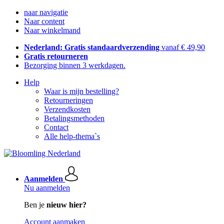
naar navigatie
Naar content
Naar winkelmand
Nederland: Gratis standaardverzending
vanaf € 49,90
Gratis retourneren
Bezorging binnen 3 werkdagen.
Help
Waar is mijn bestelling?
Retourneringen
Verzendkosten
Betalingsmethoden
Contact
Alle help-thema`s
Aanmelden
Nu aanmelden
Ben je
nieuw hier?
Account aanmaken