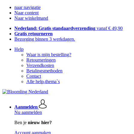
naar navigatie
Naar content
Naar winkelmand
Nederland: Gratis standaardverzending
vanaf € 49,90
Gratis retourneren
Bezorging binnen 3 werkdagen.
Help
Waar is mijn bestelling?
Retourneringen
Verzendkosten
Betalingsmethoden
Contact
Alle help-thema`s
Aanmelden
Nu aanmelden
Ben je
nieuw hier?
Account aanmaken