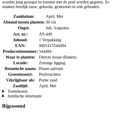
worden jong geoogst en kunnen met de peul worden gegeten. Ze
smaken heerlijk rauw, gekookt, gestoomd en ook gebraden.
Zaaidatum:
April, Mei
Afstand tussen planten:
30 cm
Oogst:
Juli, Augustus
Art. nr.:
AS-449
Inhoud:
1 Verpakking
EAN:
9001415544494
Producentnummer:
544494
Waar te planten:
Directe inzaai (Buiten)
Locatie:
Zonnige ligging
Botanische naam:
Pisum sativum
Groentesoort:
Peulvruchten
Vekrijgbaar als:
Portie zaad
Zaaitijd:
April, Mei
Toebehoren:
Juridische informatie
Bijpassend