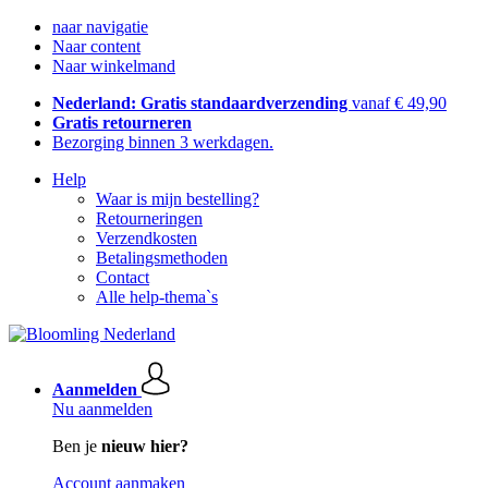
naar navigatie
Naar content
Naar winkelmand
Nederland: Gratis standaardverzending
vanaf € 49,90
Gratis retourneren
Bezorging binnen 3 werkdagen.
Help
Waar is mijn bestelling?
Retourneringen
Verzendkosten
Betalingsmethoden
Contact
Alle help-thema`s
Aanmelden
Nu aanmelden
Ben je
nieuw hier?
Account aanmaken