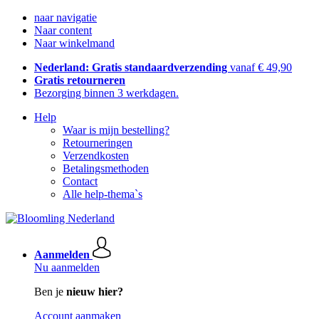
naar navigatie
Naar content
Naar winkelmand
Nederland: Gratis standaardverzending
vanaf € 49,90
Gratis retourneren
Bezorging binnen 3 werkdagen.
Help
Waar is mijn bestelling?
Retourneringen
Verzendkosten
Betalingsmethoden
Contact
Alle help-thema`s
Aanmelden
Nu aanmelden
Ben je
nieuw hier?
Account aanmaken