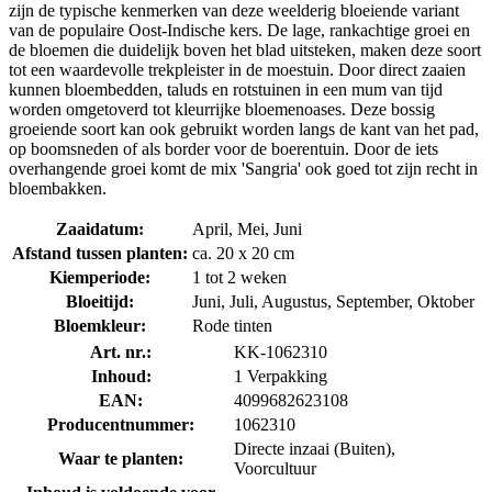
zijn de typische kenmerken van deze weelderig bloeiende variant
van de populaire Oost-Indische kers. De lage, rankachtige groei en
de bloemen die duidelijk boven het blad uitsteken, maken deze soort
tot een waardevolle trekpleister in de moestuin. Door direct zaaien
kunnen bloembedden, taluds en rotstuinen in een mum van tijd
worden omgetoverd tot kleurrijke bloemenoases. Deze bossig
groeiende soort kan ook gebruikt worden langs de kant van het pad,
op boomsneden of als border voor de boerentuin. Door de iets
overhangende groei komt de mix 'Sangria' ook goed tot zijn recht in
bloembakken.
Zaaidatum:
April, Mei, Juni
Afstand tussen planten:
ca. 20 x 20 cm
Kiemperiode:
1 tot 2 weken
Bloeitijd:
Juni, Juli, Augustus, September, Oktober
Bloemkleur:
Rode tinten
Art. nr.:
KK-1062310
Inhoud:
1 Verpakking
EAN:
4099682623108
Producentnummer:
1062310
Directe inzaai (Buiten),
Waar te planten:
Voorcultuur