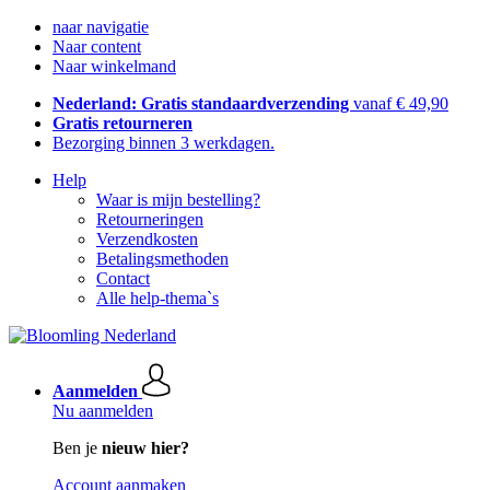
naar navigatie
Naar content
Naar winkelmand
Nederland: Gratis standaardverzending
vanaf € 49,90
Gratis retourneren
Bezorging binnen 3 werkdagen.
Help
Waar is mijn bestelling?
Retourneringen
Verzendkosten
Betalingsmethoden
Contact
Alle help-thema`s
Aanmelden
Nu aanmelden
Ben je
nieuw hier?
Account aanmaken