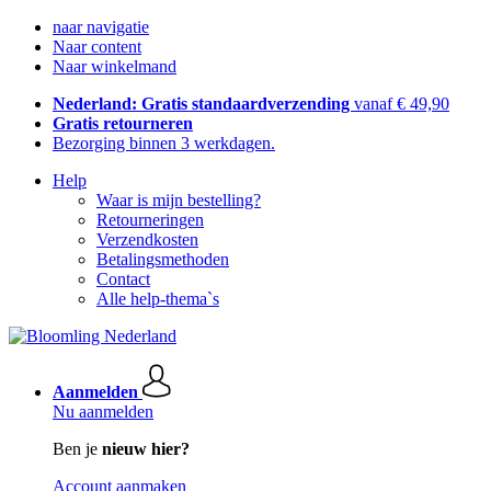
naar navigatie
Naar content
Naar winkelmand
Nederland: Gratis standaardverzending
vanaf € 49,90
Gratis retourneren
Bezorging binnen 3 werkdagen.
Help
Waar is mijn bestelling?
Retourneringen
Verzendkosten
Betalingsmethoden
Contact
Alle help-thema`s
Aanmelden
Nu aanmelden
Ben je
nieuw hier?
Account aanmaken