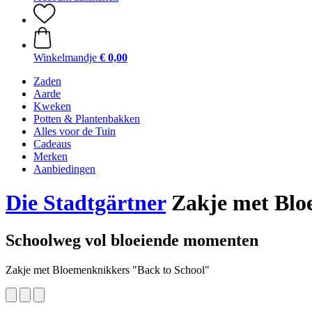
Winkelmandje
€ 0,00
Zaden
Aarde
Kweken
Potten & Plantenbakken
Alles voor de Tuin
Cadeaus
Merken
Aanbiedingen
Die Stadtgärtner
Zakje met Bloe
Schoolweg vol bloeiende momenten
Zakje met Bloemenknikkers "Back to School"