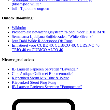
(bloem)bed wil jij?
Juli - Tijd om te oogsten
Ontdek Bloomling:
Wikholm
Prosperplast Bewateringssysteem "Rond" voor DBHER470
Semenarna Ljubljana Snijbietzaden "White Silver 3"
Jora Dahl Wilde Ridderspoor Qis Roos
Irrigatieset voor CUBE 40, CUBICO 40, CURSIVO 40,
TRIO 40 en CUBICO ALTO 40
Nieuwe producten:
IB Laursen Papieren Servetten "Lavendel"
Chic Antique Quilt met Bloemenmotief
Kiepenkerl Sierui Mix Blue & White
Kiepenkerl Sierui Ping Pong
IB Laursen Papieren Servetten "Pompoenen"