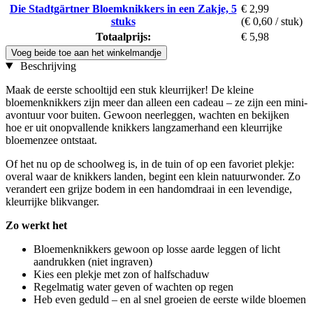
Die Stadtgärtner Bloemknikkers in een Zakje, 5
€ 2,99
stuks
(€ 0,60 / stuk)
Totaalprijs:
€ 5,98
Voeg beide toe aan het winkelmandje
Beschrijving
Maak de eerste schooltijd een stuk kleurrijker! De kleine
bloemenknikkers zijn meer dan alleen een cadeau – ze zijn een mini-
avontuur voor buiten. Gewoon neerleggen, wachten en bekijken
hoe er uit onopvallende knikkers langzamerhand een kleurrijke
bloemenzee ontstaat.
Of het nu op de schoolweg is, in de tuin of op een favoriet plekje:
overal waar de knikkers landen, begint een klein natuurwonder. Zo
verandert een grijze bodem in een handomdraai in een levendige,
kleurrijke blikvanger.
Zo werkt het
Bloemenknikkers gewoon op losse aarde leggen of licht
aandrukken (niet ingraven)
Kies een plekje met zon of halfschaduw
Regelmatig water geven of wachten op regen
Heb even geduld – en al snel groeien de eerste wilde bloemen