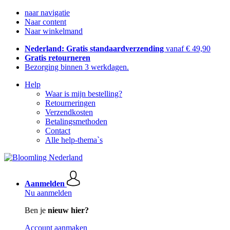
naar navigatie
Naar content
Naar winkelmand
Nederland: Gratis standaardverzending
vanaf € 49,90
Gratis retourneren
Bezorging binnen 3 werkdagen.
Help
Waar is mijn bestelling?
Retourneringen
Verzendkosten
Betalingsmethoden
Contact
Alle help-thema`s
Aanmelden
Nu aanmelden
Ben je
nieuw hier?
Account aanmaken