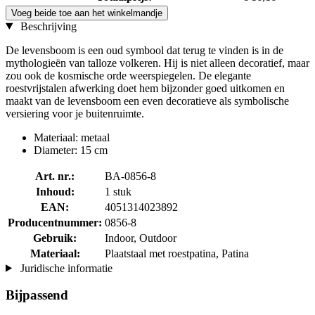
Voeg beide toe aan het winkelmandje
Beschrijving
De levensboom is een oud symbool dat terug te vinden is in de
mythologieën van talloze volkeren. Hij is niet alleen decoratief, maar
zou ook de kosmische orde weerspiegelen. De elegante
roestvrijstalen afwerking doet hem bijzonder goed uitkomen en
maakt van de levensboom een even decoratieve als symbolische
versiering voor je buitenruimte.
Materiaal: metaal
Diameter: 15 cm
Art. nr.:
BA-0856-8
Inhoud:
1 stuk
EAN:
4051314023892
Producentnummer:
0856-8
Gebruik:
Indoor, Outdoor
Materiaal:
Plaatstaal met roestpatina, Patina
Juridische informatie
Bijpassend