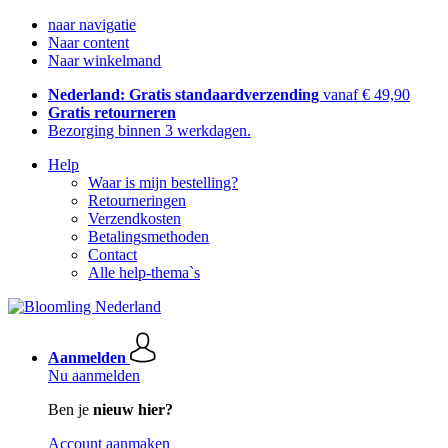
naar navigatie
Naar content
Naar winkelmand
Nederland: Gratis standaardverzending
vanaf € 49,90
Gratis retourneren
Bezorging binnen 3 werkdagen.
Help
Waar is mijn bestelling?
Retourneringen
Verzendkosten
Betalingsmethoden
Contact
Alle help-thema`s
Aanmelden
Nu aanmelden
Ben je
nieuw hier?
Account aanmaken